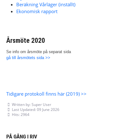
Beräkning Vårläger (inställt)
Ekonomisk rapport
Årsmöte 2020
Se info om årsmöte på separat sida
gå till årsmötets sida >>
Tidigare protokoll finns här (2019) >>
Written by:
Super User
Last Updated: 09 June 2026
Hits: 2964
Previous article: Årsmöte 2015
Next article: Protokoll-2018
Prev
Next
PÅ GÅNG I RIV